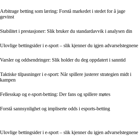
Arbitrage betting som læring: Forstå markedet i stedet for å jage
gevinst
Stabilitet i prestasjoner: Slik bruker du standardavvik i analysen din
Ulovlige bettingsider i e-sport – slik kjenner du igjen advarselstegnene
Varsler og oddsendringer: Slik holder du deg oppdatert i sanntid
Taktiske tilpasninger i e-sport: Når spillere justerer strategien midt i
kampen
Fellesskap og e‑sport‑betting: Der fans og spillere møtes
Forstå sannsynlighet og impliserte odds i esports-betting
Ulovlige bettingsider i e-sport – slik kjenner du igjen advarselstegnene