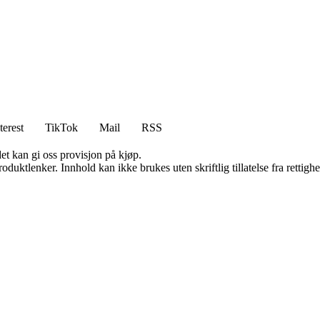
terest
TikTok
Mail
RSS
et kan gi oss provisjon på kjøp.
oduktlenker. Innhold kan ikke brukes uten skriftlig tillatelse fra rettigh