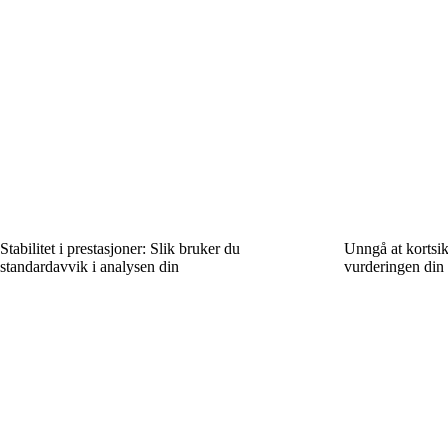
Stabilitet i prestasjoner: Slik bruker du
Unngå at kortsikt
standardavvik i analysen din
vurderingen din