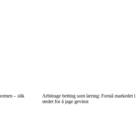
formen – slik
Arbitrage betting som læring: Forstå markedet i
stedet for å jage gevinst