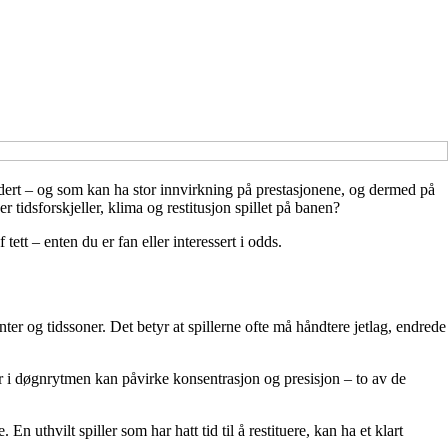
vurdert – og som kan ha stor innvirkning på prestasjonene, og dermed på
tidsforskjeller, klima og restitusjon spillet på banen?
tt – enten du er fan eller interessert i odds.
enter og tidssoner. Det betyr at spillerne ofte må håndtere jetlag, endrede
ger i døgnrytmen kan påvirke konsentrasjon og presisjon – to av de
uthvilt spiller som har hatt tid til å restituere, kan ha et klart