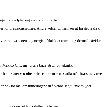
nger der de føler seg mest komfortable.
r for presisjonsspillere. Andre velger turneringer ut fra geografisk
m hvor motivasjonen og energien faktisk er rettet – og dermed påvirke
t i Mexico City, må justere både utstyr og teknikk.
forhold klarer seg ofte bedre enn dem som stadig må tilpasse seg nye
er nok tid mellom turneringene til å venne seg til nye miljøer.
slutningstaking og tålmodighet på banen.