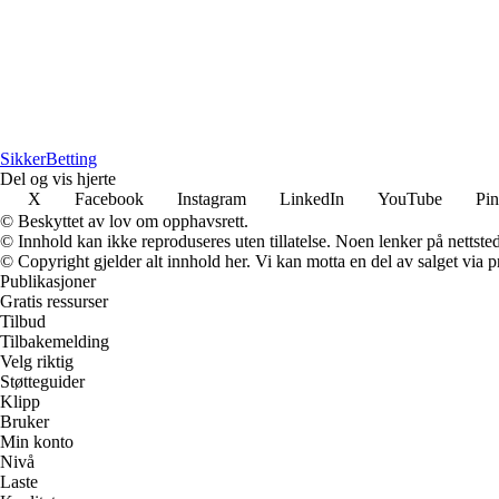
Sikker
Betting
Del og vis hjerte
X
Facebook
Instagram
LinkedIn
YouTube
Pin
© Beskyttet av lov om opphavsrett.
© Innhold kan ikke reproduseres uten tillatelse. Noen lenker på nettsted
© Copyright gjelder alt innhold her. Vi kan motta en del av salget via pr
Publikasjoner
Gratis ressurser
Tilbud
Tilbakemelding
Velg riktig
Støtteguider
Klipp
Bruker
Min konto
Nivå
Laste