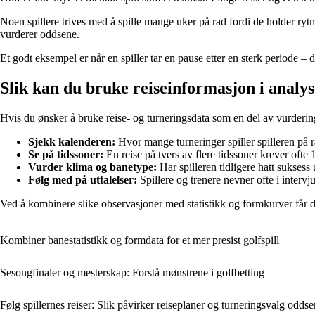
Noen spillere trives med å spille mange uker på rad fordi de holder rytme
vurderer oddsene.
Et godt eksempel er når en spiller tar en pause etter en sterk periode 
Slik kan du bruke reiseinformasjon i analys
Hvis du ønsker å bruke reise- og turneringsdata som en del av vurderin
Sjekk kalenderen:
Hvor mange turneringer spiller spilleren på 
Se på tidssoner:
En reise på tvers av flere tidssoner krever ofte 1
Vurder klima og banetype:
Har spilleren tidligere hatt suksess
Følg med på uttalelser:
Spillere og trenere nevner ofte i intervju
Ved å kombinere slike observasjoner med statistikk og formkurver får d
Kombiner banestatistikk og formdata for et mer presist golfspill
Sesongfinaler og mesterskap: Forstå mønstrene i golfbetting
Følg spillernes reiser: Slik påvirker reiseplaner og turneringsvalg odds