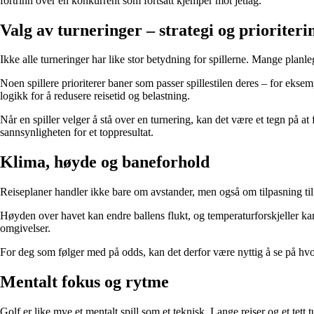
fortrinn over en konkurrent som fortsatt kjemper mot jetlag.
Valg av turneringer – strategi og prioriteri
Ikke alle turneringer har like stor betydning for spillerne. Mange plan
Noen spillere prioriterer baner som passer spillestilen deres – for ekse
logikk for å redusere reisetid og belastning.
Når en spiller velger å stå over en turnering, kan det være et tegn på a
sannsynligheten for et toppresultat.
Klima, høyde og baneforhold
Reiseplaner handler ikke bare om avstander, men også om tilpasning til ul
Høyden over havet kan endre ballens flukt, og temperaturforskjeller kan
omgivelser.
For deg som følger med på odds, kan det derfor være nyttig å se på hvord
Mentalt fokus og rytme
Golf er like mye et mentalt spill som et teknisk. Lange reiser og et tet