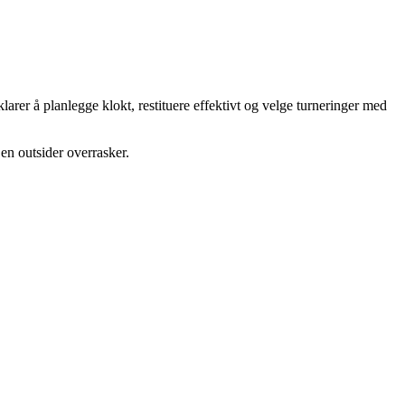
larer å planlegge klokt, restituere effektivt og velge turneringer med
en outsider overrasker.