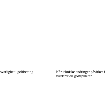
svarlighet i golfbetting
Når tekniske endringer påvirker 
vurderer du golfspilleren