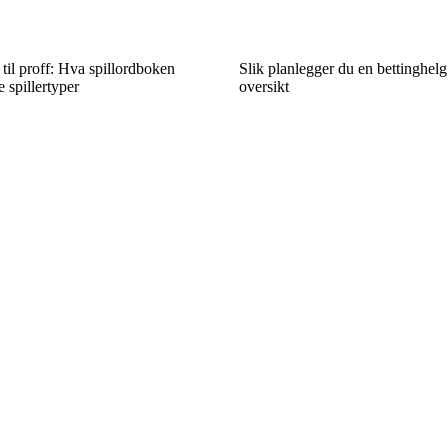
 til proff: Hva spillordboken
Slik planlegger du en bettinghel
 spillertyper
oversikt