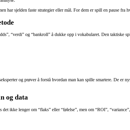
 analyse.
 har sjelden faste strategier eller mål. For dem er spill en pause fra hv
etode
“odds”, “verdi” og “bankroll” å dukke opp i vokabularet. Den taktiske s
tipseksperter og prøver å forstå hvordan man kan spille smartere. De er 
in og data
s det ikke lenger om “flaks” eller “følelse”, men om “ROI”, “variance”