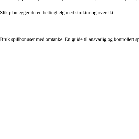
Slik planlegger du en bettinghelg med struktur og oversikt
Bruk spillbonuser med omtanke: En guide til ansvarlig og kontrollert sp