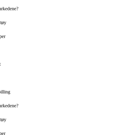
markedene?
ktøy
per
t
illing
markedene?
ktøy
per