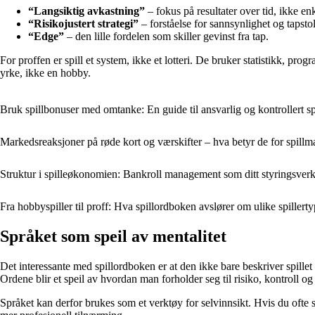
“Langsiktig avkastning”
– fokus på resultater over tid, ikke enk
“Risikojustert strategi”
– forståelse for sannsynlighet og tapsto
“Edge”
– den lille fordelen som skiller gevinst fra tap.
For proffen er spill et system, ikke et lotteri. De bruker statistikk, prog
yrke, ikke en hobby.
Bruk spillbonuser med omtanke: En guide til ansvarlig og kontrollert sp
Markedsreaksjoner på røde kort og værskifter – hva betyr de for spill
Struktur i spilleøkonomien: Bankroll management som ditt styringsver
Fra hobbyspiller til proff: Hva spillordboken avslører om ulike spillerty
Språket som speil av mentalitet
Det interessante med spillordboken er at den ikke bare beskriver spille
Ordene blir et speil av hvordan man forholder seg til risiko, kontroll o
Språket kan derfor brukes som et verktøy for selvinnsikt. Hvis du ofte 