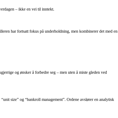
erdagen – ikke en vei til inntekt.
pilleren har fortsatt fokus på underholdning, men kombinerer det med en
nysgjerrige og ønsker å forbedre seg – men uten å miste gleden ved
, “unit size” og “bankroll management”. Ordene avslører en analytisk