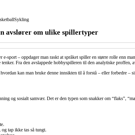
sketball
Sykling
en avslører om ulike spillertyper
r e-sport – oppdager man raskt at språket spiller en større rolle enn ma
 tenker. Fra den avslappede hobbyspilleren til den analytiske proffen, 
vordan kan man bruke denne innsikten til å forstå – eller forbedre – sin
nning og sosialt samvær. Det er den typen som snakker om “flaks”, “mag
te.
 og tap ikke tas så tungt.